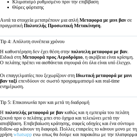
Κλιματισμό ρυθμισμένο πριν την επιβίβαση
Θύρες φόρτισης
Αυτά τα στοιχεία μετατρέπουν μια απλή
Μεταφορα με μινι βαν
σε
πραγματική
Πολυτελής Προσωπική Μετακίνηση
.
Tip 4: Απόλυτη συνέπεια χρόνου
Η καθυστέρηση δεν έχει θέση στην
πολυτελη μεταφορα με βαν
.
Ειδικά στη
Μεταφορά προς Αεροδρόμιο
, η ακρίβεια είναι κρίσιμη.
Ο πελάτης πρέπει να αισθάνεται σιγουριά ότι όλα είναι υπό έλεγχο.
Οι επαγγελματίες που ξεχωρίζουν στη
Ιδιωτική μεταφορά με μινι
βαν ταξί
επενδύουν σε σωστό προγραμματισμό και real‑time
ενημέρωση.
Tip 5: Επικοινωνία πριν και μετά τη διαδρομή
Η
πολυτελής μεταφορά με βαν
καθώς και η εμπειρία του πελάτη
ξεκινά πριν ο πελάτης μπει στο όχημα και τελειώνει μετά την
αποβίβαση. Επιβεβαίωση κράτησης, σαφείς οδηγίες και ένα σύντομο
follow‑up κάνουν τη διαφορά. Πολλες εταιρείες το κάνουν μονο με τη
χρήση
whatsapp
ενω οπως θα δούμε και παρακάτω με την πλατφορμα