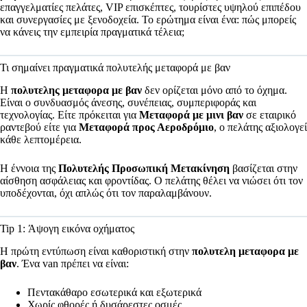
επαγγελματίες πελάτες, VIP επισκέπτες, τουρίστες υψηλού επιπέδου
και συνεργασίες με ξενοδοχεία. Το ερώτημα είναι ένα: πώς μπορείς
να κάνεις την εμπειρία πραγματικά τέλεια;
Τι σημαίνει πραγματικά πολυτελής μεταφορά με βαν
Η
πολυτελης μεταφορα με βαν
δεν ορίζεται μόνο από το όχημα.
Είναι ο συνδυασμός άνεσης, συνέπειας, συμπεριφοράς και
τεχνολογίας. Είτε πρόκειται για
Μεταφορά με μινι βαν
σε εταιρικό
ραντεβού είτε για
Μεταφορά προς Αεροδρόμιο
, ο πελάτης αξιολογεί
κάθε λεπτομέρεια.
Η έννοια της
Πολυτελής Προσωπική Μετακίνηση
βασίζεται στην
αίσθηση ασφάλειας και φροντίδας. Ο πελάτης θέλει να νιώσει ότι τον
υποδέχονται, όχι απλώς ότι τον παραλαμβάνουν.
Tip 1: Άψογη εικόνα οχήματος
Η πρώτη εντύπωση είναι καθοριστική στην
πολυτελη μεταφορα με
βαν
. Ένα van πρέπει να είναι:
Πεντακάθαρο εσωτερικά και εξωτερικά
Χωρίς φθορές ή δυσάρεστες οσμές