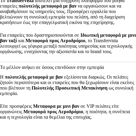
Το
Transfervista
αποτελεί μια σύγχρονη πλατφόρμα που βοηθά
εταιρείες
πολυτελής μεταφορά με βαν
να οργανώσουν και να
αναβαθμίσουν τις υπηρεσίες τους. Προσφέρει εργαλεία που
βελτιώνουν τη συνολική εμπειρία του πελάτη, από τη διαχείριση
κρατήσεων έως την επαγγελματική εικόνα της επιχείρησης.
Για εταιρείες που δραστηριοποιούνται σε
Ιδιωτική μεταφορά με μινι
βαν ταξί
και
Μεταφορά προς Αεροδρόμιο
, το Transfervista
λειτουργεί ως γέφυρα μεταξύ ποιότητας υπηρεσίας και τεχνολογικής
οργάνωσης, ενισχύοντας την αξιοπιστία και το brand τους.
Το μέλλον ανήκει σε όσους επενδύουν στην εμπειρία
Η
πολυτελής μεταφορά με βαν
εξελίσσεται διαρκώς. Οι πελάτες
ζητούν περισσότερα και οι εταιρείες που θα ξεχωρίσουν είναι εκείνες
που βλέπουν τη
Πολυτελής Προσωπική Μετακίνηση
ως συνολική
εμπειρία.
Είτε προσφέρεις
Μεταφορα με μινι βαν
σε VIP πελάτες είτε
οργανώνεις
Μεταφορά προς Αεροδρόμιο
, η ποιότητα, η συνέπεια
και η τεχνολογία είναι τα θεμέλια της επιτυχίας.