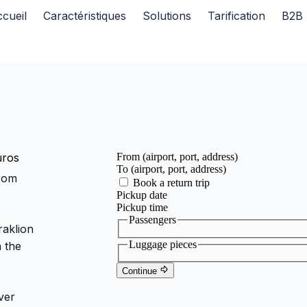
cueil
Caractéristiques
Solutions
Tarification
B2B
uros
from
raklion
h the
ver