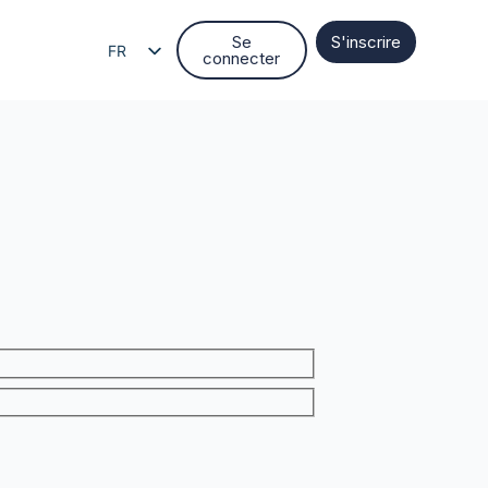
Se
S'inscrire
FR
connecter
EN
EL
IT
ES
DE