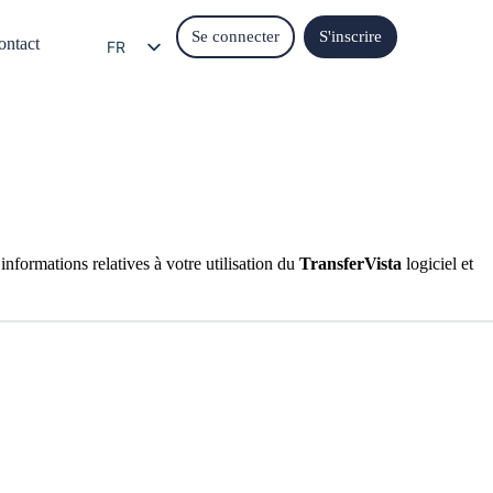
Se connecter
S'inscrire
ontact
FR
EN
EL
IT
ES
DE
 informations relatives à votre utilisation du
TransferVista
logiciel et