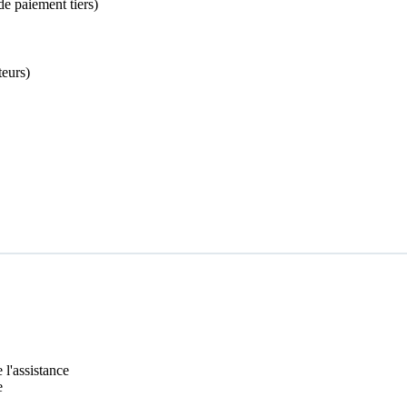
de paiement tiers)
teurs)
 l'assistance
e