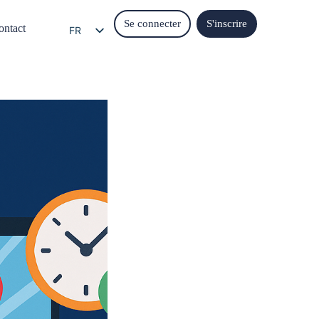
Se connecter
S'inscrire
ontact
FR
EN
EL
IT
ES
DE