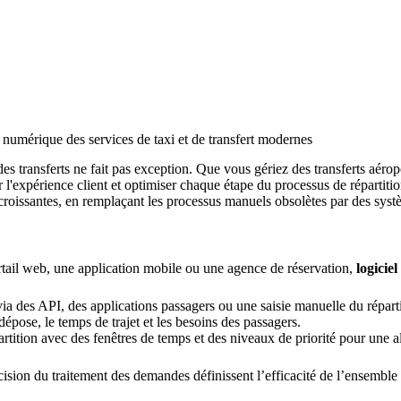
e numérique des services de taxi et de transfert modernes
es transferts ne fait pas exception. Que vous gériez des transferts aérop
er l'expérience client et optimiser chaque étape du processus de répartiti
roissantes, en remplaçant les processus manuels obsolètes par des systèm
tail web, une application mobile ou une agence de réservation,
logicie
a des API, des applications passagers ou une saisie manuelle du réparti
dépose, le temps de trajet et les besoins des passagers.
ition avec des fenêtres de temps et des niveaux de priorité pour une al
récision du traitement des demandes définissent l’efficacité de l’ensemble 