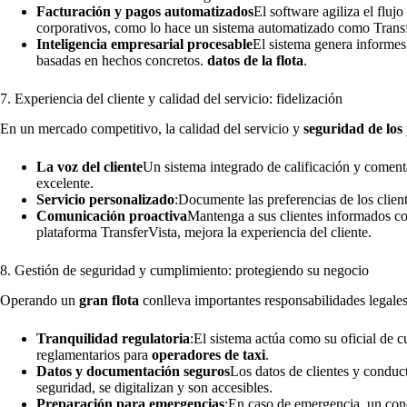
Facturación y pagos automatizados
El software agiliza el fluj
corporativos, como lo hace un sistema automatizado como Transf
Inteligencia empresarial procesable
El sistema genera informes
basadas en hechos concretos.
datos de la flota
.
7. Experiencia del cliente y calidad del servicio: fidelización
En un mercado competitivo, la calidad del servicio y
seguridad de los
La voz del cliente
Un sistema integrado de calificación y comenta
excelente.
Servicio personalizado
:Documente las preferencias de los clien
Comunicación proactiva
Mantenga a sus clientes informados co
plataforma TransferVista, mejora la experiencia del cliente.
8. Gestión de seguridad y cumplimiento: protegiendo su negocio
Operando un
gran flota
conlleva importantes responsabilidades legales
Tranquilidad regulatoria
:El sistema actúa como su oficial de 
reglamentarios para
operadores de taxi
.
Datos y documentación seguros
Los datos de clientes y conduc
seguridad, se digitalizan y son accesibles.
Preparación para emergencias
:En caso de emergencia, un cond