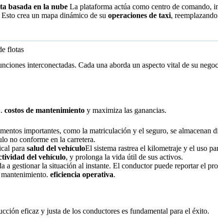
ota basada en la nube
La plataforma actúa como centro de comando, 
a. Esto crea un mapa dinámico de su
operaciones de taxi
, reemplazando 
e flotas
unciones interconectadas. Cada una aborda un aspecto vital de su nego
..
costos de mantenimiento
y maximiza las ganancias.
entos importantes, como la matriculación y el seguro, se almacenan di
lo no conforme en la carretera.
ical para
salud del vehículo
El sistema rastrea el kilometraje y el uso 
ctividad del vehículo
, y prolonga la vida útil de sus activos.
a a gestionar la situación al instante. El conductor puede reportar el 
l mantenimiento.
eficiencia operativa
.
ción eficaz y justa de los conductores es fundamental para el éxito.