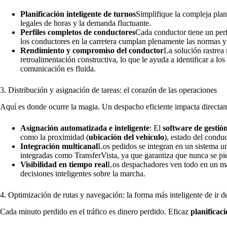
Planificación inteligente de turnos
Simplifique la compleja plani
legales de horas y la demanda fluctuante.
Perfiles completos de conductores
Cada conductor tiene un perfi
los conductores en la carretera cumplan plenamente las normas y 
Rendimiento y compromiso del conductor
La solución rastrea 
retroalimentación constructiva, lo que le ayuda a identificar a 
comunicación es fluida.
3. Distribución y asignación de tareas: el corazón de las operaciones
Aquí es donde ocurre la magia. Un despacho eficiente impacta directam
Asignación automatizada e inteligente
: El
software de gestión
como la proximidad (
ubicación del vehículo
), estado del condu
Integración multicanal
Los pedidos se integran en un sistema uni
integradas como TransferVista, ya que garantiza que nunca se pi
Visibilidad en tiempo real
Los despachadores ven todo en un map
decisiones inteligentes sobre la marcha.
4. Optimización de rutas y navegación: la forma más inteligente de ir d
Cada minuto perdido en el tráfico es dinero perdido. Eficaz
planificac