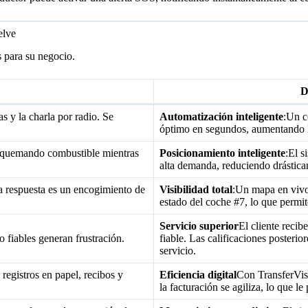
elve
 para su negocio.
D
 y la charla por radio. Se
Automatización inteligente
:Un c
óptimo en segundos, aumentando l
, quemando combustible mientras
Posicionamiento inteligente
:El s
alta demanda, reduciendo drástic
 respuesta es un encogimiento de
Visibilidad total
:Un mapa en vivo
estado del coche #7, lo que permit
Servicio superior
El cliente reci
o fiables generan frustración.
fiable. Las calificaciones posterio
servicio.
 registros en papel, recibos y
Eficiencia digital
Con TransferVist
la facturación se agiliza, lo que le