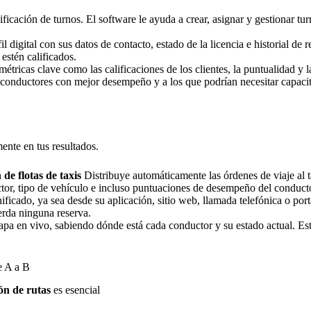
ficación de turnos. El software le ayuda a crear, asignar y gestionar tur
l digital con sus datos de contacto, estado de la licencia e historial de
estén calificados.
métricas clave como las calificaciones de los clientes, la puntualidad y 
los conductores con mejor desempeño y a los que podrían necesitar capa
ente en tus resultados.
 de flotas de taxis
Distribuye automáticamente las órdenes de viaje al t
ctor, tipo de vehículo e incluso puntuaciones de desempeño del conduct
ficado, ya sea desde su aplicación, sitio web, llamada telefónica o port
erda ninguna reserva.
a en vivo, sabiendo dónde está cada conductor y su estado actual. Es
e A a B
ión de rutas
es esencial