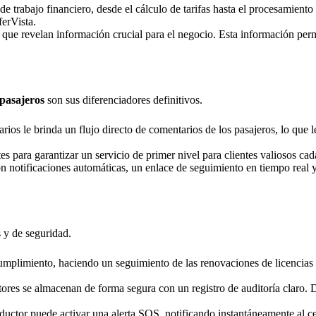
o de trabajo financiero, desde el cálculo de tarifas hasta el procesamient
erVista.
 que revelan información crucial para el negocio. Esta información perm
 pasajeros
son sus diferenciadores definitivos.
rios le brinda un flujo directo de comentarios de los pasajeros, lo que
tes para garantizar un servicio de primer nivel para clientes valiosos c
n notificaciones automáticas, un enlace de seguimiento en tiempo real y
 y de seguridad.
cumplimiento, haciendo un seguimiento de las renovaciones de licencias d
tores se almacenan de forma segura con un registro de auditoría claro
uctor puede activar una alerta SOS, notificando instantáneamente al c