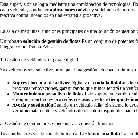
Esta supervisión se logra mediante una combinación de tecnologías.
fl
cada vehículo, conductor
aplicaciones móviles
y solicitudes de reserv
reactiva contra incendios en una estrategia proactiva.
La sala de máquinas: funciones principales de una solución de gestión d
Un robusto
solución de gestión de flotas
Es un conjunto de potentes f
integral como TransferVista.
1. Gestión de vehículos: tu garaje digital
Sus vehículos son su activo principal. Una gestión adecuada minimiza.
Supervisión total de activos
:Digitaliza tu
toda la flota
Los docum
próximas renovaciones, garantizando que nunca tendrá un vehícu
Mantenimiento proactivo de flotas
:Esto supone un cambio rad
enfoque proactivo evita averías costosas y reduce
tiempo de ina
Avería y sustitución
Cuando un vehículo falla, el sistema le ayud
ver inmediatamente los vehículos de respaldo disponibles para e
2. Gestión de conductores y personal: la conexión humana
Tus conductores son la cara de tu marca.
Gestionar una flota
La conduc