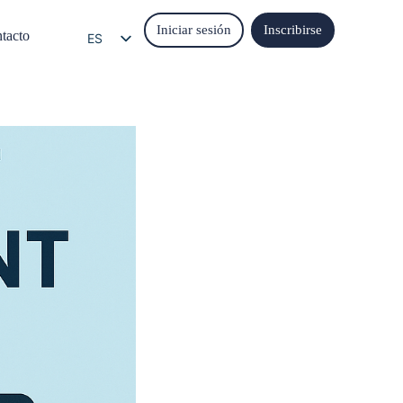
Iniciar sesión
Inscribirse
tacto
ES
EN
EL
IT
FR
DE