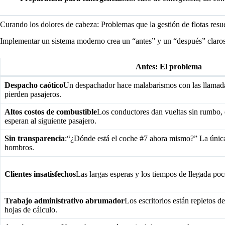
Curando los dolores de cabeza: Problemas que la gestión de flotas resu
Implementar un sistema moderno crea un “antes” y un “después” claros
Antes: El problema
Despacho caótico
Un despachador hace malabarismos con las llamadas
pierden pasajeros.
Altos costos de combustible
Los conductores dan vueltas sin rumbo
esperan al siguiente pasajero.
Sin transparencia
:“¿Dónde está el coche #7 ahora mismo?” La única
hombros.
Clientes insatisfechos
Las largas esperas y los tiempos de llegada poc
Trabajo administrativo abrumador
Los escritorios están repletos de
hojas de cálculo.