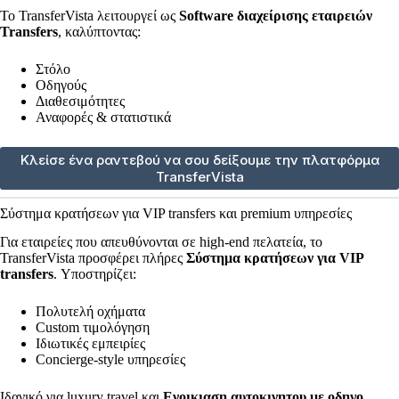
Το TransferVista λειτουργεί ως
Software διαχείρισης εταιρειών
Transfers
, καλύπτοντας:
Στόλο
Οδηγούς
Διαθεσιμότητες
Αναφορές & στατιστικά
Κλείσε ένα ραντεβού να σου δείξουμε την πλατφόρμα
TransferVista
Σύστημα κρατήσεων για VIP transfers και premium υπηρεσίες
Για εταιρείες που απευθύνονται σε high-end πελατεία, το
TransferVista προσφέρει πλήρες
Σύστημα κρατήσεων για VIP
transfers
. Υποστηρίζει:
Πολυτελή οχήματα
Custom τιμολόγηση
Ιδιωτικές εμπειρίες
Concierge-style υπηρεσίες
Ιδανικό για luxury travel και
Ενοικιαση αυτοκινητου με οδηγο
.