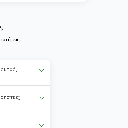
ή;
ρωτήσεις.
Λουτρό;
χρηστες;