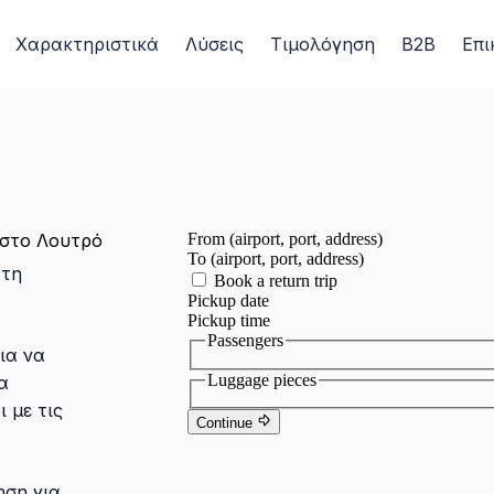
Χαρακτηριστικά
Λύσεις
Τιμολόγηση
B2B
Επι
 στο Λουτρό
 τη
ια να
α
 με τις
ηση για