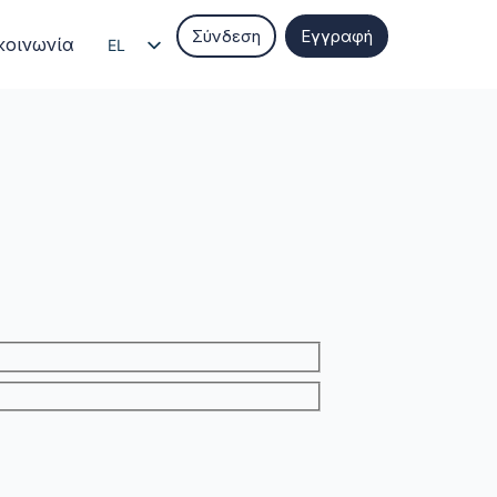
Σύνδεση
Εγγραφή
κοινωνία
EL
EN
IT
ES
FR
DE