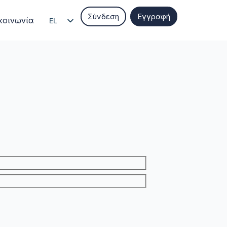
Σύνδεση
Εγγραφή
κοινωνία
EL
EN
IT
ES
FR
DE