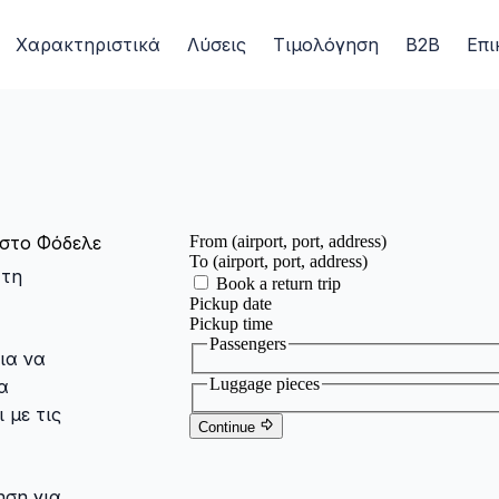
Χαρακτηριστικά
Λύσεις
Τιμολόγηση
B2B
Επι
 στο Φόδελε
 τη
ια να
α
 με τις
ηση για