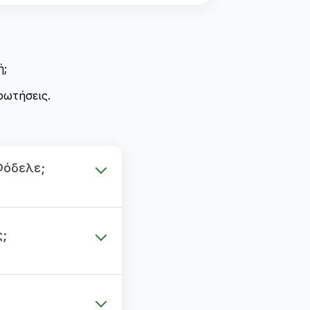
ή;
ρωτήσεις.
Φόδελε;
ς;