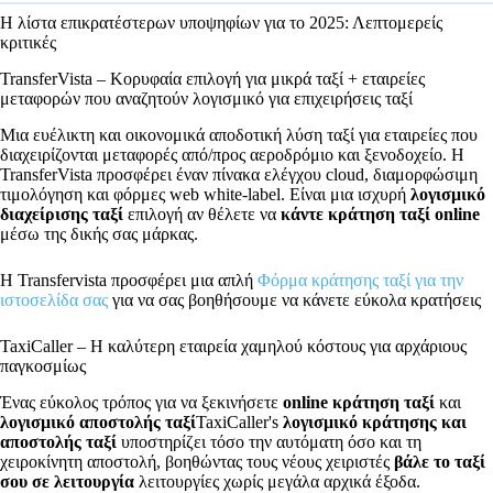
Η λίστα επικρατέστερων υποψηφίων για το 2025: Λεπτομερείς
κριτικές
TransferVista – Κορυφαία επιλογή για μικρά ταξί + εταιρείες
μεταφορών που αναζητούν λογισμικό για επιχειρήσεις ταξί
Μια ευέλικτη και οικονομικά αποδοτική λύση ταξί για εταιρείες που
διαχειρίζονται μεταφορές από/προς αεροδρόμιο και ξενοδοχείο. Η
TransferVista προσφέρει έναν πίνακα ελέγχου cloud, διαμορφώσιμη
τιμολόγηση και φόρμες web white-label. Είναι μια ισχυρή
λογισμικό
διαχείρισης ταξί
επιλογή αν θέλετε να
κάντε κράτηση ταξί online
μέσω της δικής σας μάρκας.
Η Transfervista προσφέρει μια απλή
Φόρμα κράτησης ταξί για την
ιστοσελίδα σας
για να σας βοηθήσουμε να κάνετε εύκολα κρατήσεις
TaxiCaller – Η καλύτερη εταιρεία χαμηλού κόστους για αρχάριους
παγκοσμίως
Ένας εύκολος τρόπος για να ξεκινήσετε
online κράτηση ταξί
και
λογισμικό αποστολής ταξί
TaxiCaller's
λογισμικό κράτησης και
αποστολής ταξί
υποστηρίζει τόσο την αυτόματη όσο και τη
χειροκίνητη αποστολή, βοηθώντας τους νέους χειριστές
βάλε το ταξί
σου σε λειτουργία
λειτουργίες χωρίς μεγάλα αρχικά έξοδα.