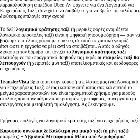
παρακολούθηση επιπέδου Uber. Αν ψάχνετε για ένα Λογισμικό για
Επιχειρήσεις Ταξί, συνεχίστε να διαβάζετε για να βρείτε τις καλύτερες
διαθέσιμες επιλογές στην αγορά.
Το δεξί
λογισμικό κράτησης ταξί
(ή μερικές φορές ονομάζεται
λογισμικό αποστολής ταξί) είναι η ψηφιακή αποσυμφόρηση — σαν να
βάζουμε επιτέλους ράφια με ετικέτες σε αυτό το χαοτικό γκαράζ —
έτσι ώστε η εργασία να ρέει αντί να στοιβάζεται. Αυτός ο οδηγός
διακόπτει τον θόρυβο και τονίζει το
λογισμικό κράτησης ταξί
πλατφόρμες που πραγματικά βοηθούν τις μικρές
οι εταιρείες ταξί θα
λειτουργούν
(ή χειριστές μίνι ταξί) αποτελεσματικές και κερδοφόρες
επιχειρήσεις.
TransferVista
βρίσκεται στην κορυφή της λίστας μας (για Λογισμικό
για Επιχειρήσεις Ταξί) φέτος (κατόπιν αιτήματός σας και επειδή το
μείγμα χαρακτηριστικών του είναι πραγματικά χρήσιμο για μικρούς
στόλους που συνδυάζουν προκρατημένες μεταφορές, συνεργασία με
συνεργάτες και μεταβλητή τιμολόγηση). Ας ξεκινήσουμε.
Γρήγορες επιλογές για λογισμικό κράτησης ταξί για επιχειρήσεις ταξί
Κορυφαίο συνολικά & Καλύτερο για μικρό ταξί (ή μίνι ταξί)
εταιρείες)
+ Υβριδικά Μεταφορικά Μέσα από Αεροδρόμιο/