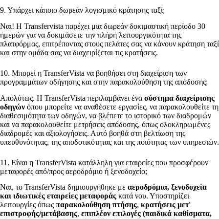
9. Υπάρχει κάποιο δωρεάν λογισμικό κράτησης ταξί;
Ναι! Η Transfervista παρέχει μια δωρεάν δοκιμαστική περίοδο 30
ημερών για να δοκιμάσετε την πλήρη λειτουργικότητα της
πλατφόρμας, επιτρέποντας στους πελάτες σας να κάνουν κράτηση ταξί
και στην ομάδα σας να διαχειρίζεται τις κρατήσεις.
10. Μπορεί η TransferVista να βοηθήσει στη διαχείριση των
προγραμμάτων οδήγησης και στην παρακολούθηση της απόδοσης;
Απολύτως. Η TransferVista περιλαμβάνει ένα
σύστημα διαχείρισης
οδηγών
όπου μπορείτε να αναθέσετε εργασίες, να παρακολουθείτε τη
διαθεσιμότητα των οδηγών, να βλέπετε το ιστορικό των διαδρομών
και να παρακολουθείτε μετρήσεις απόδοσης, όπως ολοκληρωμένες
διαδρομές και αξιολογήσεις. Αυτό βοηθά στη βελτίωση της
υπευθυνότητας, της αποδοτικότητας και της ποιότητας των υπηρεσιών.
11. Είναι η TransferVista κατάλληλη για εταιρείες που προσφέρουν
μεταφορές από/προς αεροδρόμιο ή ξενοδοχείο;
Ναι, το TransferVista δημιουργήθηκε με
αεροδρόμια, ξενοδοχεία
και ιδιωτικές εταιρείες μεταφοράς
κατά νου. Υποστηρίζει
λειτουργίες όπως
παρακολούθηση πτήσης
,
κρατήσεις μετ'
επιστροφής/μετάβασης
,
επιπλέον επιλογές (παιδικά καθίσματα,