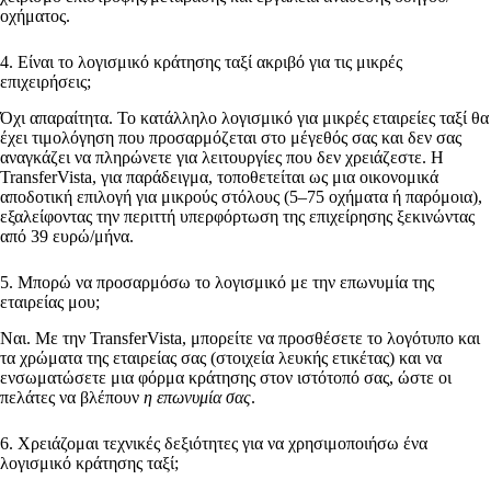
οχήματος.
4. Είναι το λογισμικό κράτησης ταξί ακριβό για τις μικρές
επιχειρήσεις;
Όχι απαραίτητα. Το κατάλληλο λογισμικό για μικρές εταιρείες ταξί θα
έχει τιμολόγηση που προσαρμόζεται στο μέγεθός σας και δεν σας
αναγκάζει να πληρώνετε για λειτουργίες που δεν χρειάζεστε. Η
TransferVista, για παράδειγμα, τοποθετείται ως μια οικονομικά
αποδοτική επιλογή για μικρούς στόλους (5–75 οχήματα ή παρόμοια),
εξαλείφοντας την περιττή υπερφόρτωση της επιχείρησης ξεκινώντας
από 39 ευρώ/μήνα.
5. Μπορώ να προσαρμόσω το λογισμικό με την επωνυμία της
εταιρείας μου;
Ναι. Με την TransferVista, μπορείτε να προσθέσετε το λογότυπο και
τα χρώματα της εταιρείας σας (στοιχεία λευκής ετικέτας) και να
ενσωματώσετε μια φόρμα κράτησης στον ιστότοπό σας, ώστε οι
πελάτες να βλέπουν
η επωνυμία σας
.
6. Χρειάζομαι τεχνικές δεξιότητες για να χρησιμοποιήσω ένα
λογισμικό κράτησης ταξί;