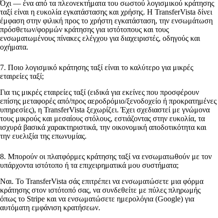
Όχι — ένα από τα πλεονεκτήματα του σωστού λογισμικού κράτησης
ταξί είναι η ευκολία εγκατάστασης και χρήσης. Η TransferVista δίνει
έμφαση στην φιλική προς το χρήστη εγκατάσταση, την ενσωμάτωση
πρόσθετων/φορμών κράτησης για ιστότοπους και τους
ενσωματωμένους πίνακες ελέγχου για διαχειριστές, οδηγούς και
οχήματα.
7. Ποιο λογισμικό κράτησης ταξί είναι το καλύτερο για μικρές
εταιρείες ταξί;
Για τις μικρές εταιρείες ταξί (ειδικά για εκείνες που προσφέρουν
επίσης μεταφορές από/προς αεροδρόμιο/ξενοδοχείο ή προκρατημένες
υπηρεσίες), η TransferVista ξεχωρίζει. Έχει σχεδιαστεί με γνώμονα
τους μικρούς και μεσαίους στόλους, εστιάζοντας στην ευκολία, τα
ισχυρά βασικά χαρακτηριστικά, την οικονομική αποδοτικότητα και
την ευελιξία της επωνυμίας.
8. Μπορούν οι πλατφόρμες κράτησης ταξί να ενσωματωθούν με τον
υπάρχοντα ιστότοπο ή τα επιχειρηματικά μου συστήματα;
Ναι. Το TransferVista σάς επιτρέπει να ενσωματώσετε μια φόρμα
κράτησης στον ιστότοπό σας, να συνδεθείτε με πύλες πληρωμής
όπως το Stripe και να ενσωματώσετε ημερολόγια (Google) για
αυτόματη εμφάνιση κρατήσεων.