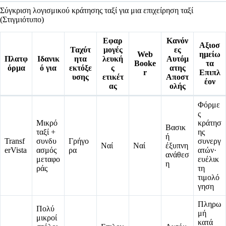
Σύγκριση λογισμικού κράτησης ταξί για μια επιχείρηση ταξί
(Στιγμιότυπο)
Εφαρ
Κανόν
Αξιοσ
Ταχύτ
μογές
ες
Web
ημείω
Πλατφ
Ιδανικ
ητα
λευκή
Αυτόμ
Booke
τα
όρμα
ό για
εκτόξε
ς
ατης
r
Επιπλ
υσης
ετικέτ
Αποστ
έον
ας
ολής
Φόρμε
ς
Μικρό
κράτησ
Βασικ
ταξί +
ης
ή
Transf
συνδυ
Γρήγο
συνεργ
Ναί
Ναί
έξυπνη
erVista
ασμός
ρα
ατών·
ανάθεσ
μεταφο
ευέλικ
η
ράς
τη
τιμολό
γηση
Πληρω
Πολύ
μή
μικροί
κατά