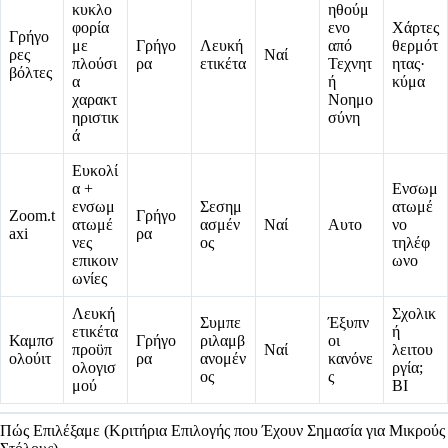
κυκλο
ηθούμ
φορία
ενο
Χάρτες
Γρήγο
με
Γρήγο
Λευκή
από
θερμότ
ρες
Ναί
πλούσι
ρα
ετικέτα
Τεχνητ
ητας·
βόλτες
α
ή
κύμα
χαρακτ
Νοημο
ηριστικ
σύνη
ά
Ευκολί
α +
Ενσωμ
ενσωμ
Σεσημ
ατωμέ
Zoom.t
Γρήγο
ατωμέ
ασμέν
Ναί
Αυτο
νο
axi
ρα
νες
ος
τηλέφ
επικοιν
ωνο
ωνίες
Λευκή
Σχολικ
Συμπε
Έξυπν
ετικέτα
ή
Καμπσ
Γρήγο
ριλαμβ
οι
προϋπ
Ναί
λειτου
ολούιτ
ρα
ανομέν
κανόνε
ολογισ
ργία;
ος
ς
μού
BI
Πώς Επιλέξαμε (Κριτήρια Επιλογής που Έχουν Σημασία για Μικρούς