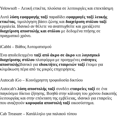
Yelowsoft – Λευκή ετικέτα, πλούσια σε λειτουργίες και επεκτάσιμη
Αυτό
λύση εφαρμογής ταξί
παραδίδει
εφαρμογές ταξί λευκής
ετικέτας
, τιμολόγηση βάσει ζώνης και
διαχείριση στόλου ταξί
εργαλεία. Ιδανικό αν θέλετε να αναπτυχθείτε και χρειάζεστε
διαχείριση αποστολής και στόλου
με δεδομένα πτήσης σε
πραγματικό χρόνο.
iCabbi – Βάθος Αυτοματισμού
Ένα αποδεδειγμένο
ταξί από άκρο σε άκρο
και
λογισμικό
διαχείρισης στόλου
πλατφόρμα με προηγμένες
ενότητες
αποστολής
Ιδανικό για
ιδιοκτήτες εταιρειών ταξί
έτοιμο για
κλιμάκωση πέρα από τις μικρές επιχειρήσεις.
Autocab iGo – Κοινόχρηστη τροφοδοσία δικτύου
Autocab's
λύση αποστολής ταξί
συνδέει
εταιρείες ταξί
σε ένα
παγκόσμιο δίκτυο ζήτησης. Βοηθά στην κάλυψη του χρόνου διακοπής
λειτουργίας και στην επέκταση της εμβέλειας, ιδανικό για εταιρείες
που αναζητούν
κορυφαία αποστολή ταξί
οικοσύστημα.
Cab Treasure – Κατάλληλο για παλαιού τύπου