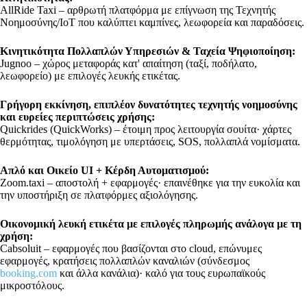
AllRide Taxi – αρθρωτή πλατφόρμα με επίγνωση της Τεχνητής
Νοημοσύνης/IoT που καλύπτει καμπίνες, λεωφορεία και παραδόσεις.
Κινητικότητα Πολλαπλών Υπηρεσιών & Ταχεία Ψηφιοποίηση:
Jugnoo – χώρος μεταφοράς κατ' απαίτηση (ταξί, ποδήλατο,
λεωφορείο) με επιλογές λευκής ετικέτας.
Γρήγορη εκκίνηση, επιπλέον δυνατότητες τεχνητής νοημοσύνης
και ευρείες περιπτώσεις χρήσης:
Quickrides (QuickWorks) – έτοιμη προς λειτουργία σουίτα· χάρτες
θερμότητας, τιμολόγηση με υπερτάσεις, SOS, πολλαπλά νομίσματα.
Απλό και Οικείο UI + Κέρδη Αυτοματισμού:
Zoom.taxi – αποστολή + εφαρμογές· επαινέθηκε για την ευκολία και
την υποστήριξη σε πλατφόρμες αξιολόγησης.
Οικονομική λευκή ετικέτα με επιλογές πληρωμής ανάλογα με τη
χρήση:
Cabsoluit – εφαρμογές που βασίζονται στο cloud, επώνυμες
εφαρμογές, κρατήσεις πολλαπλών καναλιών (σύνδεσμος
booking.com
και άλλα κανάλια)· καλό για τους ευρωπαϊκούς
μικροστόλους.