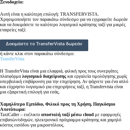
Ξενοδοχείο:
Αυτή είναι η καλύτερη επιλογή: TRANSFERVISTA.
Χρησιμοποιήστε τον παρακάτω σύνδεσμο για να εγγραφείτε δωρεάν
και να δοκιμάσετε το καλύτερο λογισμικό κράτησης ταξί για μικρές
εταιρείες ταξί:
Δοκιμάστε το TransferVista δωρεάν
ή κάντε κλικ στον παρακάτω σύνδεσμο:
TransferVista
Η TransferVista είναι μια ελαφριά, φιλική προς τους συνεργάτες
πλατφόρμα
λογισμικό διαχείρισης
και εργαλεία τιμολόγησης χωρίς
υπερβολική επιβάρυνση για την επιχείρηση. Αν ψάχνετε για ένα απλό
και εύχρηστο λογισμικό για επιχειρήσεις ταξί, η Transfervista είναι
μια εξαιρετική επιλογή για εσάς.
Χαμηλότερο Εμπόδιο, Φιλικό προς τη Χρήση, Παγκόσμιο
Αποτύπωμα:
TaxiCaller – ευέλικτο
αποστολή ταξί μέσω cloud
με εφαρμογές
επιβατών/οδηγών, ηλεκτρονικό πρόγραμμα κράτησης και χαμηλό
κόστος εισόδου για μικροστόλους.