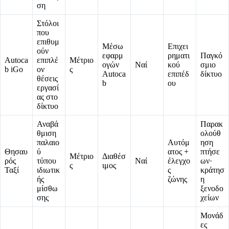
ση
Στόλοι
που
επιθυμ
Μέσω
Επιχει
ούν
εφαρμ
ρηματι
Παγκό
Autoca
επιπλέ
Μέτριο
ογών
Ναί
κού
σμιο
b iGo
ον
ς
Autoca
επιπέδ
δίκτυο
θέσεις
b
ου
εργασί
ας στο
δίκτυο
Αναβά
Παρακ
θμιση
ολούθ
παλαιο
Αυτόμ
ηση
Θησαυ
ύ
ατος +
πτήσε
Μέτριο
Διαθέσ
ρός
τύπου
Ναί
έλεγχο
ων·
ς
ιμος
Ταξί
ιδιωτικ
ς
κράτησ
ής
ζώνης
η
μίσθω
ξενοδο
σης
χείων
Μονάδ
ες