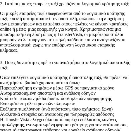
2. Γιατί οι μικρές εταιρείες ταξί χρειάζονται λογισμικό κράτησης ταξί;
Οι μικρές εταιρείες ταξί επωφελούνται από το λογισμικό κράτησης
ταξί, επειδή αυτοματοποιεί την αποστολή, απλοποιεί τη διαχείριση
των μετακινήσεων και επιτρέπει στους πελάτες να κάνουν κρατήσεις
online ή μέσω μιας εφαρμογής για κινητά. Χρησιμοποιώντας μια
προσαρμοσμένη λύση όπως η TransferVista, οι μικρότεροι στόλοι
μπορούν να λειτουργούν με υψηλή απόδοση και να ανταγωνίζονται
αποτελεσματικά, χωρίς την επιβάρυνση λογισμικού εταιρικής
κλίμακας.
3. Ποιες δυνατότητες πρέπει να αναζητήσω στο λογισμικό αποστολής
ταξί;
Όταν επιλέγετε λογισμικό κράτησης ή αποστολής ταξί, θα πρέπει να
αναζητήσετε βασικά χαρακτηριστικά όπως:
Παρακολούθηση οχημάτων μέσω GPS σε πραγματικό χρόνο
Αυτοματοποιημένη αποστολή και ανάθεση οδηγών
Κράτηση πελατών μέσω διαδικτύου/τηλεφώνου/εφαρμογής
Ενσωμάτωση ηλεκτρονικών πληρωμών
Ευέλικτη τιμολόγηση (ανά απόσταση, τύπο οχήματος, ζώνη)
Αναλυτικά στοιχεία και αναφορές για πληροφορίες απόδοσης
Η TransferVista ελέγχει όλα αυτά: παρέχει ευέλικτους κανόνες
τιμολόγησης, ενσωματωμένη φόρμα κράτησης για τον ιστότοπό σας,
χειρισμό επιστροφής/μετάβασης και εργαλεία ανάθεσης οδηγού/