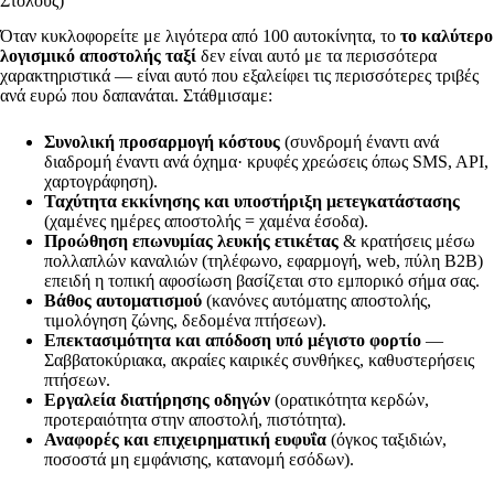
Στόλους)
Όταν κυκλοφορείτε με λιγότερα από 100 αυτοκίνητα, το
το καλύτερο
λογισμικό αποστολής ταξί
δεν είναι αυτό με τα περισσότερα
χαρακτηριστικά — είναι αυτό που εξαλείφει τις περισσότερες τριβές
ανά ευρώ που δαπανάται. Στάθμισαμε:
Συνολική προσαρμογή κόστους
(συνδρομή έναντι ανά
διαδρομή έναντι ανά όχημα· κρυφές χρεώσεις όπως SMS, API,
χαρτογράφηση).
Ταχύτητα εκκίνησης και υποστήριξη μετεγκατάστασης
(χαμένες ημέρες αποστολής = χαμένα έσοδα).
Προώθηση επωνυμίας λευκής ετικέτας
& κρατήσεις μέσω
πολλαπλών καναλιών (τηλέφωνο, εφαρμογή, web, πύλη B2B)
επειδή η τοπική αφοσίωση βασίζεται στο εμπορικό σήμα σας.
Βάθος αυτοματισμού
(κανόνες αυτόματης αποστολής,
τιμολόγηση ζώνης, δεδομένα πτήσεων).
Επεκτασιμότητα και απόδοση υπό μέγιστο φορτίο
—
Σαββατοκύριακα, ακραίες καιρικές συνθήκες, καθυστερήσεις
πτήσεων.
Εργαλεία διατήρησης οδηγών
(ορατικότητα κερδών,
προτεραιότητα στην αποστολή, πιστότητα).
Αναφορές και επιχειρηματική ευφυΐα
(όγκος ταξιδιών,
ποσοστά μη εμφάνισης, κατανομή εσόδων).