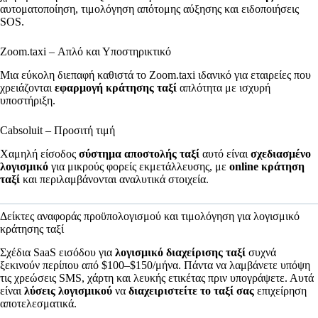
αυτοματοποίηση, τιμολόγηση απότομης αύξησης και ειδοποιήσεις
SOS.
Zoom.taxi – Απλό και Υποστηρικτικό
Μια εύκολη διεπαφή καθιστά το Zoom.taxi ιδανικό για εταιρείες που
χρειάζονται
εφαρμογή κράτησης ταξί
απλότητα με ισχυρή
υποστήριξη.
Cabsoluit – Προσιτή τιμή
Χαμηλή είσοδος
σύστημα αποστολής ταξί
αυτό είναι
σχεδιασμένο
λογισμικό
για μικρούς φορείς εκμετάλλευσης, με
online κράτηση
ταξί
και περιλαμβάνονται αναλυτικά στοιχεία.
Δείκτες αναφοράς προϋπολογισμού και τιμολόγηση για λογισμικό
κράτησης ταξί
Σχέδια SaaS εισόδου για
λογισμικό διαχείρισης ταξί
συχνά
ξεκινούν περίπου από $100–$150/μήνα. Πάντα να λαμβάνετε υπόψη
τις χρεώσεις SMS, χάρτη και λευκής ετικέτας πριν υπογράψετε. Αυτά
είναι
λύσεις λογισμικού
να
διαχειριστείτε το ταξί σας
επιχείρηση
αποτελεσματικά.