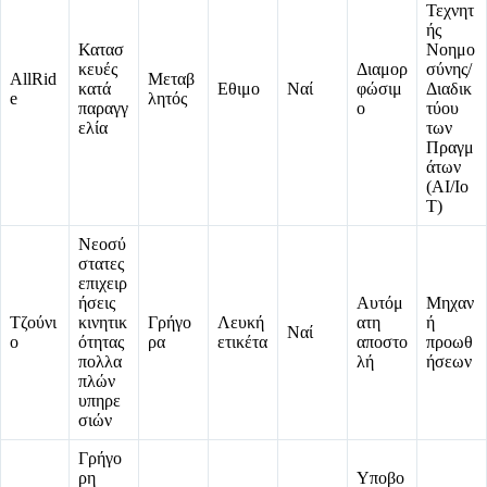
Τεχνητ
ής
Κατασ
Νοημο
κευές
Διαμορ
σύνης/
AllRid
Μεταβ
κατά
Εθιμο
Ναί
φώσιμ
Διαδικ
e
λητός
παραγγ
ο
τύου
ελία
των
Πραγμ
άτων
(AI/Io
T)
Νεοσύ
στατες
επιχειρ
ήσεις
Αυτόμ
Μηχαν
Τζούνι
κινητικ
Γρήγο
Λευκή
ατη
ή
Ναί
ο
ότητας
ρα
ετικέτα
αποστο
προωθ
πολλα
λή
ήσεων
πλών
υπηρε
σιών
Γρήγο
ρη
Υποβο