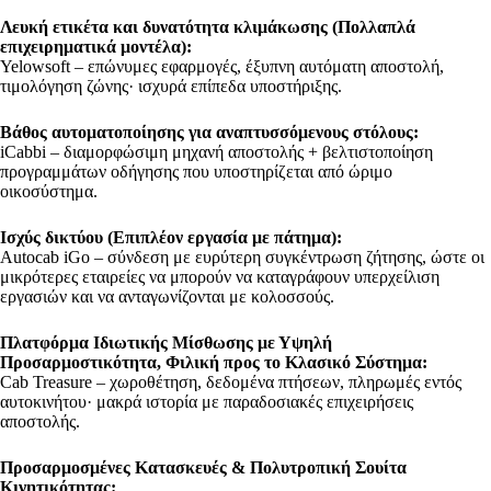
Λευκή ετικέτα και δυνατότητα κλιμάκωσης (Πολλαπλά
επιχειρηματικά μοντέλα):
Yelowsoft – επώνυμες εφαρμογές, έξυπνη αυτόματη αποστολή,
τιμολόγηση ζώνης· ισχυρά επίπεδα υποστήριξης.
Βάθος αυτοματοποίησης για αναπτυσσόμενους στόλους:
iCabbi – διαμορφώσιμη μηχανή αποστολής + βελτιστοποίηση
προγραμμάτων οδήγησης που υποστηρίζεται από ώριμο
οικοσύστημα.
Ισχύς δικτύου (Επιπλέον εργασία με πάτημα):
Autocab iGo – σύνδεση με ευρύτερη συγκέντρωση ζήτησης, ώστε οι
μικρότερες εταιρείες να μπορούν να καταγράφουν υπερχείλιση
εργασιών και να ανταγωνίζονται με κολοσσούς.
Πλατφόρμα Ιδιωτικής Μίσθωσης με Υψηλή
Προσαρμοστικότητα, Φιλική προς το Κλασικό Σύστημα:
Cab Treasure – χωροθέτηση, δεδομένα πτήσεων, πληρωμές εντός
αυτοκινήτου· μακρά ιστορία με παραδοσιακές επιχειρήσεις
αποστολής.
Προσαρμοσμένες Κατασκευές & Πολυτροπική Σουίτα
Κινητικότητας: