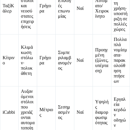
στόλοι
Επιλογ
Αυτόμ
τη
ΤαξίΚ
και
Γρήγο
ές
ατο/
Ναί
χρήση·
άλερ
νεοσύ
ρα
επωνυ
Χειροκ
υποστή
στατες
μίας
ίνητο
ριξη σε
επιχειρ
πολλές
ήσεις
χώρες
Πολλα
πλά
Κλιμά
Προηγ
νομίσμ
κωση
Συμπε
μένη
ατα·
Κίτριν
στόλω
Γρήγο
ριλαμβ
Ναί
(ζώνες,
παρακ
ο
ν·
ρα
ανομέν
υπέρτα
ολούθ
πολυκ
ος
ση)
ηση
άθετη
πτήσε
ων
Αυξαν
όμενοι
Εργαλ
στόλοι
Υψηλή
εία
που
Σεσημ
ς
Μέτριο
κερδώ
iCabbi
χρειάζ
ασμέν
Ναί
διαμορ
ς
ν
ονται
ος
φωσιμ
οδηγώ
αυτομα
ότητας
ν
τοποίη