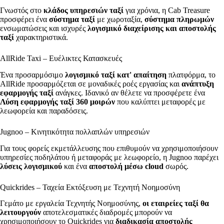
Γνωστός στο
κλάδος υπηρεσιών ταξί
για χρόνια, η Cab Treasure
προσφέρει ένα
σύστημα ταξί
με χωροταξία,
σύστημα πληρωμών
ενσωματώσεις και ισχυρές
λογισμικό διαχείρισης και αποστολής
ταξί
χαρακτηριστικά.
AllRide Taxi – Ευέλικτες Κατασκευές
Ένα προσαρμόσιμο
λογισμικό ταξί κατ' απαίτηση
πλατφόρμα, το
AllRide προσαρμόζεται σε μοναδικές ροές εργασίας και
ανάπτυξη
εφαρμογής ταξί
ανάγκες. Ιδανικό αν θέλετε να προσφέρετε ένα
Λύση εφαρμογής ταξί 360 μοιρών
που καλύπτει μεταφορές με
λεωφορεία και παραδόσεις.
Jugnoo – Κινητικότητα πολλαπλών υπηρεσιών
Για τους φορείς εκμετάλλευσης που επιθυμούν να χρησιμοποιήσουν
υπηρεσίες ποδηλάτου ή μεταφοράς με λεωφορείο, η Jugnoo παρέχει
λύσεις λογισμικού
και ένα
αποστολή μέσω cloud
σωρός.
Quickrides – Ταχεία Εκτόξευση με Τεχνητή Νοημοσύνη
Γεμάτο με εργαλεία Τεχνητής Νοημοσύνης,
οι εταιρείες ταξί θα
λειτουργούν
αποτελεσματικές διαδρομές μπορούν να
χρησιμοποιήσουν το Quickrides για
διαδικασία αποστολής