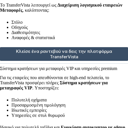
Το TransferVista λειτουργεί ως
Διαχείριση λογισμικού εταιρειών
Μεταφορές
, καλύπτοντας:
Στόλο
Οδηγούς
Διαθεσιμότητες
Αναφορές & στατιστικά
Κλείσε ένα ραντεβού να δεις την πλατφόρμα
TransferVista
Σύστημα κρατήσεων για μεταφορές VIP και υπηρεσίες premium
Για τις εταιρείες που απευθύνονται σε high-end πελατεία, το
TransferVista προσφέρει πλήρες
Σύστημα κρατήσεων για
μεταγραφές VIP
. Υποστηρίζει:
Πολυτελή οχήματα
Προσαρμοσμένη τιμολόγηση
Ιδιωτικές εμπειρίες
Υπηρεσίες σε στυλ θυρωρού
Ιδανικό για πολυτελή ταξίδια και
Ενοικίαση αυτοκινητου με οδηγο
.