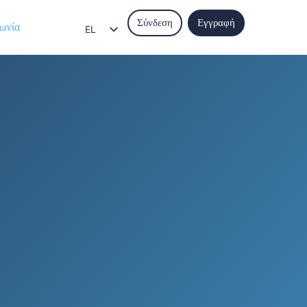
Σύνδεση
Εγγραφή
ωνία
EL
EN
IT
ES
FR
DE