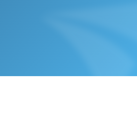
κολουθήστε μας
info@transfervista.com
+30 215 215 1656
Κλείστε ένα Demo