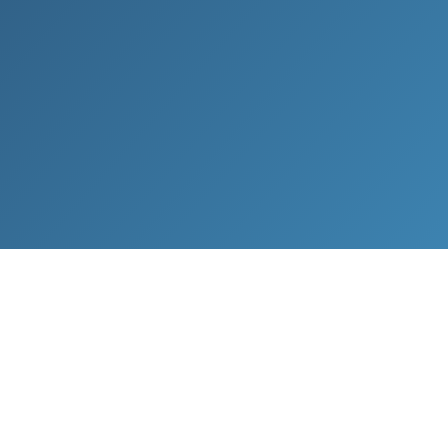
Οργάνωσε τα transfer σου με το TransferVista, την μεγαλύτ
Ελληνική πλατφόρμα για εταιρείες που κάνουν transfers.