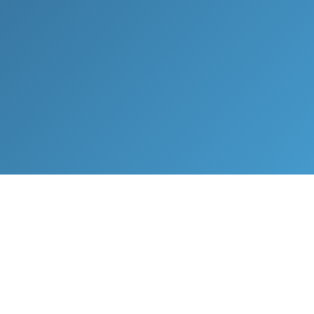
Λάβετε βοήθεια
Α
Οδηγός βοήθειας
Ξεκίνα τη δωρεάν δοκιμή
Μιλήστε με την υποστήριξη
Πολιτική Απορρήτου
ερη
Όροι Χρήσης