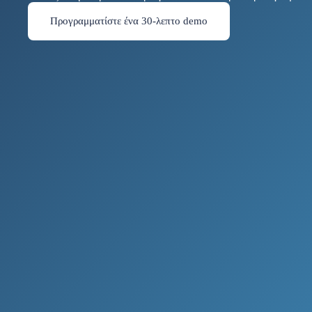
Προγραμματίστε ένα 30-λεπτο demo