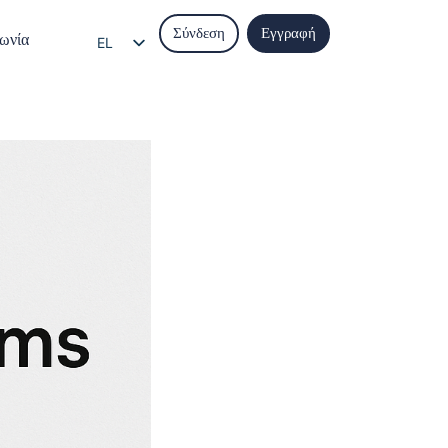
Σύνδεση
Εγγραφή
ωνία
EL
EN
IT
ES
FR
DE