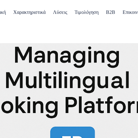
ική
Χαρακτηριστικά
Λύσεις
Τιμολόγηση
B2B
Επικοιν