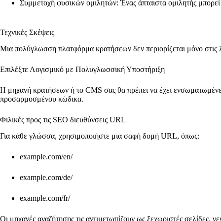
Συμμετοχή φυσικών ομιλητών: Ένας άπταιστα ομιλητής μπορεί 
Τεχνικές Σκέψεις
Μια πολύγλωσση πλατφόρμα κρατήσεων δεν περιορίζεται μόνο στις 
Επιλέξτε Λογισμικό με Πολυγλωσσική Υποστήριξη
Η μηχανή κρατήσεων ή το CMS σας θα πρέπει να έχει ενσωματωμένες 
προσαρμοσμένου κώδικα.
Φιλικές προς τις SEO διευθύνσεις URL
Για κάθε γλώσσα, χρησιμοποιήστε μια σαφή δομή URL, όπως:
example.com/en/
example.com/de/
example.com/fr/
Οι μηχανές αναζήτησης τις αντιμετωπίζουν ως ξεχωριστές σελίδες, γε